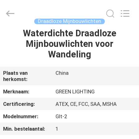
CO.,LTD.
All
Rights
Reserved.
Developed
Draadloze Mijnbouwlichten
by
ECER
Waterdichte Draadloze
HUIS
Mijnbouwlichten voor
PRODUCTEN
Wandeling
ONGEVEER
Plaats van
China
herkomst:
ONS
Merknaam:
GREEN LIGHTING
FABRIEKSREIS
Certificering:
ATEX, CE, FCC, SAA, MSHA
Modelnummer:
Glt-2
KWALITEITSCONTROLE
Min. bestelaantal:
1