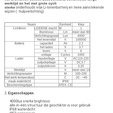
werktijd en het met grote cycli
sterke
onderhouds vrije Li-Ionenbatterij en twee aanstekende
wijzen (- hulpverlichting).
Naam
Eenheid
Klep
Lichtbron
LEIDENE macht
W
1
Illuminous
Lm
meer dan 90
Verlichtingsgraad
Lux
4000
Het levenstijd
h
100000
Batterij
capaciteit
Ah
2.2
het laden
V
3.7
leven
h
6
voltage
Cyclus
1000
Lader
Inputvoltage
V
AC110-220
outputvpltage
V
DC3.7
outputstroom
A
0,35
Werktijd
h
meer dan 14
Verlichtingswaaier
M
100-200
Het werk temperatuur
C
-20 - +40
maak waterdicht
IP68
Beschermingstype
ATEX, CE
2.
Eigenschappen.
4000lux sterke brightess
alle-in-één structuur die geschikter is voor gebruik
IP68 waterdicht