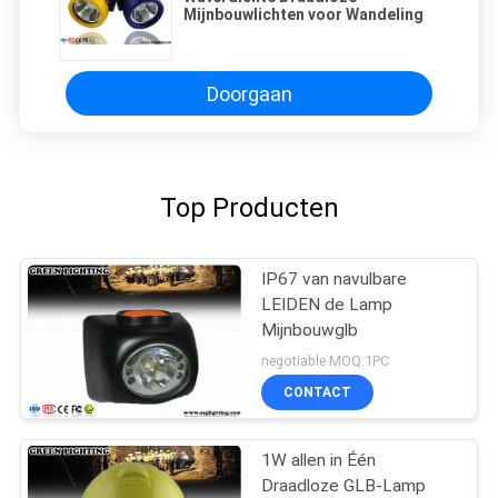
Mijnbouwlichten voor Wandeling
Doorgaan
Top Producten
IP67 van navulbare
LEIDEN de Lamp
Mijnbouwglb
negotiable MOQ:1PC
CONTACT
1W allen in Één
Draadloze GLB-Lamp