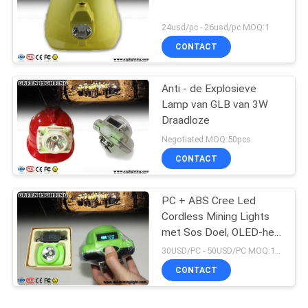
24usd/pc - 26usd/pc MOQ:1
CONTACT
Anti - de Explosieve
Lamp van GLB van 3W
Draadloze
Negotiated MOQ:50pcs
CONTACT
PC + ABS Cree Led
Cordless Mining Lights
met Sos Doel, OLED-het
Scherm
30USD/PC - 50USD/PC MOQ:1PC
CONTACT