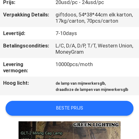
CONTACTEER
Prijs:
20usd/pc - 24usd/pc
ONS
Verpakking Details:
giftdoos, 54*38*44cm elk karton,
17kg/carton, 70pcs/carton
VERZOEK
Levertijd:
7-10days
OM
Betalingscondities:
L/C, D/A, D/P, T/T, Western Union,
MoneyGram
EEN
CITAAT
Levering
10000pcs/moth
vermogen:
Hoog licht:
,
SITEMAP
de lamp van mijnwerkersglb
draadloze de lampen van mijnwerkersglb
PRIVACY
BESTE PRIJS
POLICY