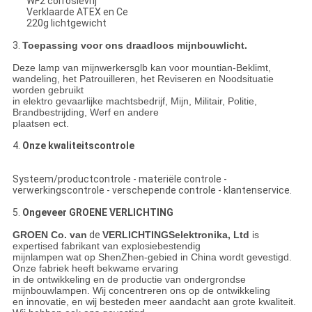
WF2 corrosievrij
Verklaarde ATEX en Ce
220g lichtgewicht
3.
Toepassing voor ons draadloos mijnbouwlicht.
Deze lamp van mijnwerkersglb kan voor mountian-Beklimt,
wandeling, het Patrouilleren, het Reviseren en Noodsituatie
worden gebruikt
in elektro gevaarlijke machtsbedrijf, Mijn, Militair, Politie,
Brandbestrijding, Werf en andere
plaatsen ect.
4.
Onze kwaliteitscontrole
Systeem/productcontrole - materiële controle -
verwerkingscontrole - verschepende controle - klantenservice.
5.
Ongeveer GROENE VERLICHTING
GROEN Co. van
de
VERLICHTINGSelektronika, Ltd
is
expertised fabrikant van explosiebestendig
mijnlampen wat op ShenZhen-gebied in China wordt gevestigd.
Onze fabriek heeft bekwame ervaring
in de ontwikkeling en de productie van ondergrondse
mijnbouwlampen. Wij concentreren ons op de ontwikkeling
en innovatie, en wij besteden meer aandacht aan grote kwaliteit.