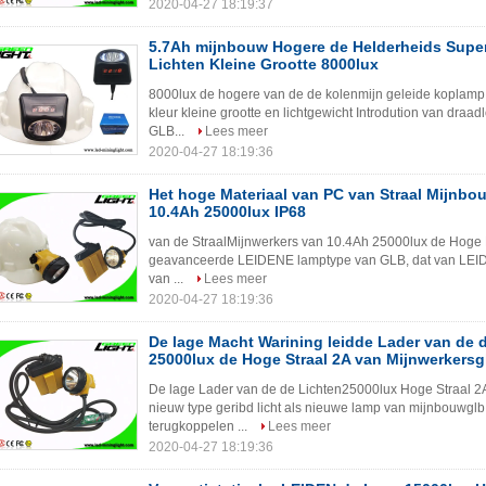
2020-04-27 18:19:37
5.7Ah mijnbouw Hogere de Helderheids Super
Lichten Kleine Grootte 8000lux
8000lux de hogere van de de kolenmijn geleide koplamp 
kleur kleine grootte en lichtgewicht Introdution van draa
GLB...
Lees meer
2020-04-27 18:19:36
Het hoge Materiaal van PC van Straal Mijnbo
10.4Ah 25000lux IP68
van de StraalMijnwerkers van 10.4Ah 25000lux de Hoge L
geavanceerde LEIDENE lamptype van GLB, dat van LEIDEN
van ...
Lees meer
2020-04-27 18:19:36
De lage Macht Warining leidde Lader van de
25000lux de Hoge Straal 2A van Mijnwerkersg
De lage Lader van de de Lichten25000lux Hoge Straal 2
nieuw type geribd licht als nieuwe lamp van mijnbouwglb 
terugkoppelen ...
Lees meer
2020-04-27 18:19:36