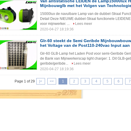
Van antistatische LEIDEN de Lamp15000lux H
Mijnbouwglb met het Volgen van Technologi
15000lux de navulbare Lamp van de dubbel-Straal Func
Detail Deze NIEUWE dubbel-Straal functionele LEIDENE
voor mijnwerker. ...
Lees meer
2020-04-27 18:19:36
Glr-60 steekt de Semi Geribde Mijnbouwbou
het Voltage van de Post110-240vac Input aan
Glr-60 GLB-Lamp het Laden Post voor semi-Geribde Geri
de Bank van Mijnwerkerscap light charger: 1. Dit GLB-geb
geribde/geribde...
Lees meer
2020-04-27 18:19:36
Page 1 of 29
|<
<<
1
2
3
4
5
6
7