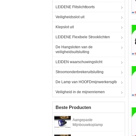
LEIDENE Flitslichttoorts
Veiligheidsslot uit
Klepslot uit
LEIDENE Flexibele Strooklichten
De Hangsloten van de
veiligheidsuitsluiting
LEIDEN waarschuwingslicht
Stroomonderbrekeruitsluiting
De Lamp van HOOFDmijnwerkersglb
Veiligheid in de mijnenriemen
Beste Producten
Aangepaste
Mijnbouwkoplamp