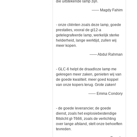
die uitstekende lamp zijn.
—— Magdy Fahim
- onze cliënten zoals deze lamp, goede
prestaties, vooral de gl12-a
getelegrafeerde lamp, werkelijk sterke
helderheid, lange werktijd, zullen wij
meer kopen.
—— Abdul Rahman
- GLC-6 helpt de draadloze lamp me
gekregen meer zaken, genieten wij van
de goede kwaliteit. meer goed koppel
van onze kopers terug. Grote zaken!
—— Emma Condory
- de goede leverancier, de goede
dienst, zoals het explosiebestendige
flitslicht gl-T666, zoals de verlichting
over lange afstand, stelt onze behoeften
tevreden.