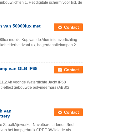
ouwlichten 1. Het digitale scherm voor tijd, de
h van 50000lux met
Contact
0lux met de Kop van de Aluminiumverlichting
erkehelderheidvanLux, hogerdanallelampen.2.
amp van GLB IP68
Contact
,2 Ah voor de Waterdichte Jacht IP68
anti-effect gebouwde polymeerhars (ABS)2.
h van
Contact
ttery
de StraalMijnwerker Navulbare Li-Ionen Snel
t van het lampgebruik CREE 3W leidde als