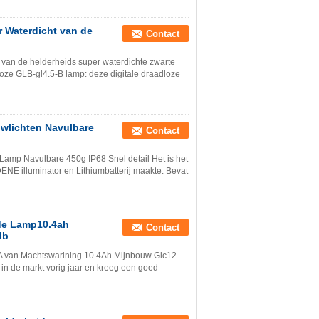
 Waterdicht van de
Contact
van de helderheids super waterdichte zwarte
dloze GLB-gl4.5-B lamp: deze digitale draadloze
uwlichten Navulbare
Contact
amp Navulbare 450g IP68 Snel detail Het is het
E illuminator en Lithiumbatterij maakte. Bevat
 de Lamp10.4ah
Contact
lb
A van Machtswarining 10.4Ah Mijnbouw Glc12-
in de markt vorig jaar en kreeg een goed