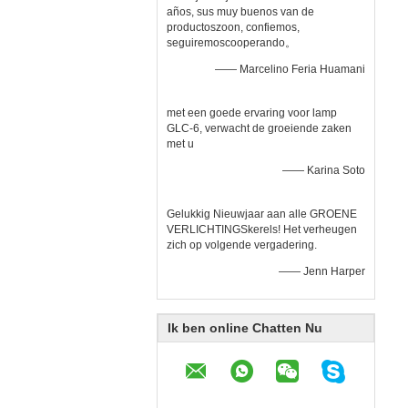
años, sus muy buenos van de
productoszoon, confiemos,
seguiremoscooperando。
—— Marcelino Feria Huamani
met een goede ervaring voor lamp
GLC-6, verwacht de groeiende zaken
met u
—— Karina Soto
Gelukkig Nieuwjaar aan alle GROENE
VERLICHTINGSkerels! Het verheugen
zich op volgende vergadering.
—— Jenn Harper
Ik ben online Chatten Nu