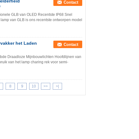
elderheid
Contact
e
tionele GLB van OLED Recentste IP68 Snel
 lamp van GLB is ons recentste ontworpen model
wvakker het Laden
Contact
bde Draadloze Mijnbouwlichten Hoofdlijnen van
ruik van het lamp charing rek voor semi-
8
9
10
>>
>|