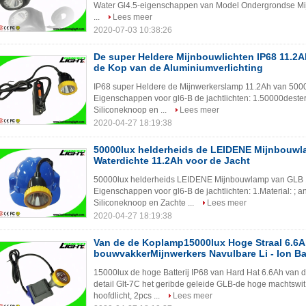
Water Gl4.5-eigenschappen van Model Ondergrondse Mijnb
...
Lees meer
2020-07-03 10:38:26
De super Heldere Mijnbouwlichten IP68 11.2A
de Kop van de Aluminiumverlichting
IP68 super Heldere de Mijnwerkerslamp 11.2Ah van 5000
Eigenschappen voor gl6-B de jachtlichten: 1.50000dest
Siliconeknoop en ...
Lees meer
2020-04-27 18:19:38
50000lux helderheids de LEIDENE Mijnbouwl
Waterdichte 11.2Ah voor de Jacht
50000lux helderheids LEIDENE Mijnbouwlamp van GLB 11
Eigenschappen voor gl6-B de jachtlichten: 1.Material: ; 
Siliconeknoop en Zachte ...
Lees meer
2020-04-27 18:19:38
Van de de Koplamp15000lux Hoge Straal 6.6A
bouwvakkerMijnwerkers Navulbare Li - Ion Ba
15000lux de hoge Batterij IP68 van Hard Hat 6.6Ah van 
detail Glt-7C het geribde geleide GLB-de hoge machtswi
hoofdlicht, 2pcs ...
Lees meer