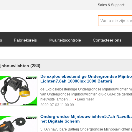
Sales & Support:
s
Fabrieksreis
Kwaliteitscontrole
Contacteer ons
(284)
ijnbouwlichten
De explosiebestendige Ondergrondse Mijnbo
Lichten7.8ah 10000lux 1000 Batterij
de Explosiebestendige Ondergrondse Mijnbouwlichten van
van Ondergrondse Mijnbouwlichten gl8-c Gl8-c de geribd
nieuwste lampen ...
Lees meer
2020-07-03 11:00:09
Ondergrondse Mijnbouwlichten5.7ah Navulbar
het Digitale Scherm
5.7Ah navulbare Batterij Ondergrondse Mijnbouwlichten m