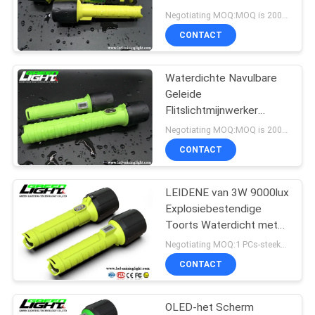
Lichtgewicht Geleide
Negotiating MOQ:MOQ is 200PCS. Steekproeven/beschikbare proeforde.
Flitslicht Gele
CONTACT
264
Navulbare LEIDENE
Waterdichte Navulbare
Geleide
Koplamp
Flitslichtmijnwerker
Security Green Color
Negotiating MOQ:MOQ is 200PCS. Steekproeven/beschikbare proeforde.
12000LUX
CONTACT
LEIDENE van 3W 9000lux
27
Explosiebestendige
Toorts Waterdicht met
geleid tunnellicht
OLED-Vertoning
Negotiating MOQ:1 PCs-steekproeven/beschikbare proeforde
CONTACT
OLED-het Scherm