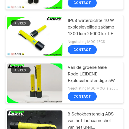
Ondergrondse Mijnjacht
CONTACTEER
CONTACT
ONS
IP68 waterdichte 10 W
306
explosieveilige zaklamp
VERZOEK
1300 lum 25000 lux LED-
OM
Mijnbouwglb Lichten
zaklamp USB magnetisch
Negotiating MOQ:1PCS
opladen
EEN
CONTACT
CITAAT
Van de groene Gele
Rode LEIDENE
SITEMAP
Explosiebestendige 5W
289
de Hoge Machts Super
Negotiating MOQ:MOQ is 200PCS. Steekproeven/beschikbare proeforde.
Duurzaam Flitslichttoorts
PRIVACY
CONTACT
Mijnbouwlichten
POLICY
8 Schokbestendig ABS
van het Lichaamsshell
van het uren