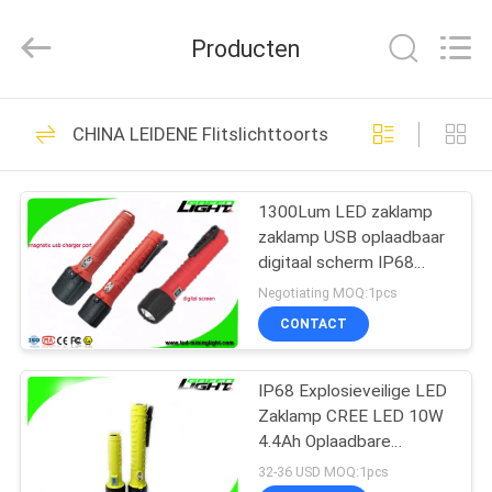
Supplier.
Copyright
©
Producten
2017
-
2025
GREEN
LIGHTING
HUIS
442
TECHNOLOGY
CO.,LTD.
CHINA LEIDENE Flitslichttoorts
All
LEIDEN
Rights
Reserved.
PRODUCTEN
Developed
Mijnbouwlicht
by
1300Lum LED zaklamp
ECER
zaklamp USB oplaadbaar
ONGEVEER
digitaal scherm IP68
ONS
anti-explosieve led
Negotiating MOQ:1pcs
zaklamp voor buiten
CONTACT
373
FABRIEKSREIS
Draadloze
IP68 Explosieveilige LED
Zaklamp CREE LED 10W
KWALITEITSCONTROLE
Mijnbouwlichten
4.4Ah Oplaadbare
Zaklamp Spotlight voor
32-36 USD MOQ:1pcs