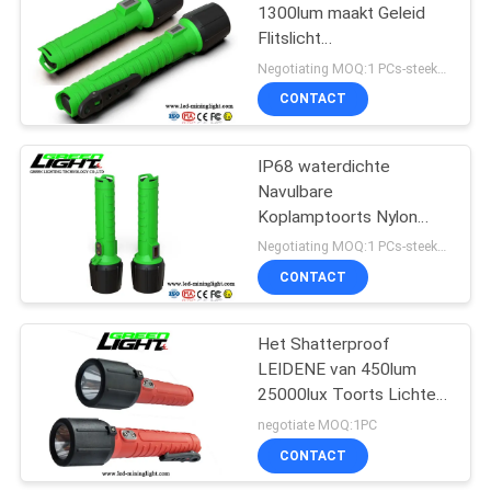
1300lum maakt Geleid
Flitslicht
39
Schokbestendige
Negotiating MOQ:1 PCs-steekproeven/beschikbare proeforde
6400mA waterdicht
Explosiebestendige
CONTACT
Toorts
IP68 waterdichte
Navulbare
Koplamptoorts Nylon
Polymere 25000lux
Negotiating MOQ:1 PCs-steekproeven/beschikbare proeforde
CONTACT
28
LEIDENE
Het Shatterproof
LEIDENE van 450lum
Flitslichttoorts
25000lux Toorts Lichte
IP68Rechargeable Li-
negotiate MOQ:1PC
Ionenbatterij
CONTACT
Magnetische Laden