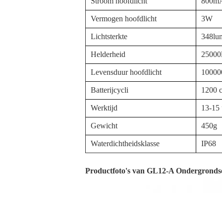
Stroom hoofdlicht
800m
Vermogen hoofdlicht
3W
Lichtsterkte
348lu
Helderheid
25000
Levensduur hoofdlicht
10000
Batterijcycli
1200 c
Werktijd
13-15 
Gewicht
450g
Waterdichtheidsklasse
IP68
Productfoto's van GL12-A Ondergronds