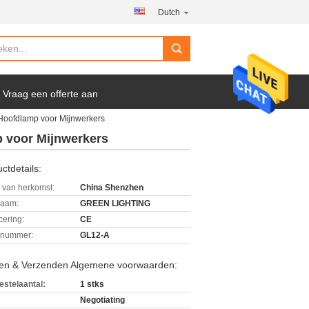
Dutch
Vraag een offerte aan
Hoofdlamp voor Mijnwerkers
 voor Mijnwerkers
ctdetails:
 van herkomst:
China Shenzhen
aam:
GREEN LIGHTING
icering:
CE
lnummer:
GL12-A
len & Verzenden Algemene voorwaarden:
estelaantal:
1 stks
Negotiating