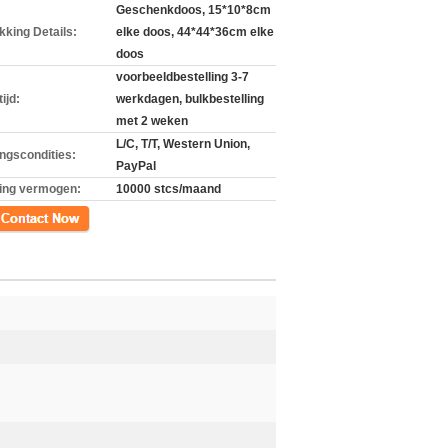
Geschenkdoos, 15*10*8cm
kking Details:
elke doos, 44*44*36cm elke
doos
voorbeeldbestelling 3-7
ijd:
werkdagen, bulkbestelling
met 2 weken
L/C, T/T, Western Union,
ingscondities:
PayPal
ing vermogen:
10000 stcs/maand
ct