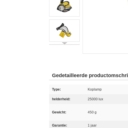
Gedetailleerde productomschri
Type:
Koplamp
helderheid:
25000 lux
Gewicht:
450 g
Garantie:
1 jaar