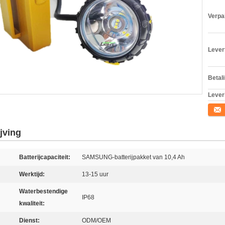
Verpa
Levert
Betal
Lever
Conta
jving
Batterijcapaciteit:
SAMSUNG-batterijpakket van 10,4 Ah
Werktijd:
13-15 uur
Waterbestendige
IP68
kwaliteit:
Dienst:
ODM/OEM