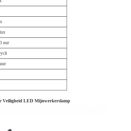
A
m
lux
0 uur
ycli
uur
e Veiligheid LED Mijnwerkerslamp