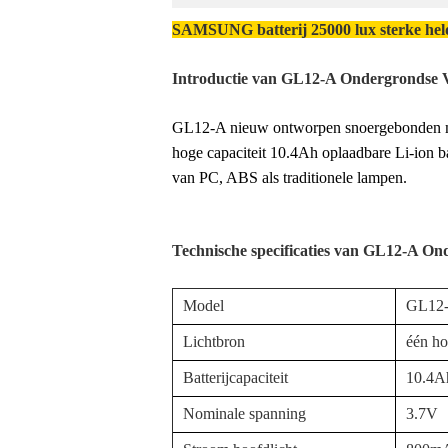
SAMSUNG batterij 25000 lux sterke he
Introductie van GL12-A Ondergrondse 
GL12-A nieuw ontworpen snoergebonden mijn
hoge capaciteit 10.4Ah oplaadbare Li-ion ba
van PC, ABS als traditionele lampen.
Technische specificaties van GL12-A O
Model
GL12-
Lichtbron
één ho
Batterijcapaciteit
10.4A
Nominale spanning
3.7V