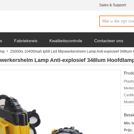
Sales & Support:
s
Fabrieksreis
Kwaliteitscontrole
Contacteer ons
amp
25000lx 10400mah Ip68 Led Mijnwerkershelm Lamp Anti-explosief 348lum 
nwerkershelm Lamp Anti-explosief 348lum Hoofdlamp
Produ
Plaats
Merkn
Certif
Mode
Beta
Min. b
Prijs: